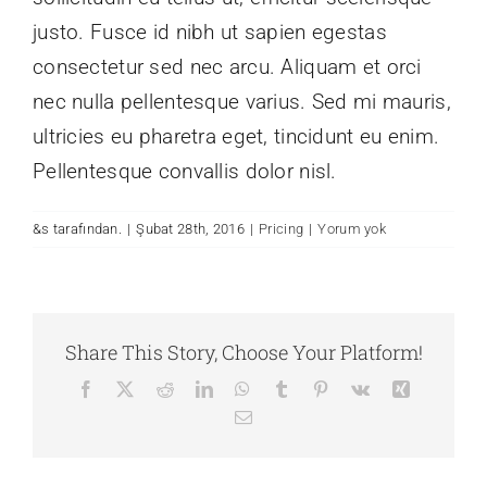
justo. Fusce id nibh ut sapien egestas
consectetur sed nec arcu. Aliquam et orci
nec nulla pellentesque varius. Sed mi mauris,
ultricies eu pharetra eget, tincidunt eu enim.
Pellentesque convallis dolor nisl.
&s tarafından.
|
Şubat 28th, 2016
|
Pricing
|
Yorum yok
Share This Story, Choose Your Platform!
Facebook
X
Reddit
LinkedIn
WhatsApp
Tumblr
Pinterest
Vk
Xing
E-
posta