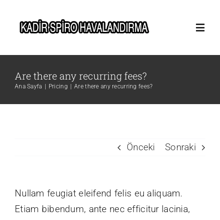
Skip
to
Toggl
content
Navig
Anasayfa
Are there any recurring fees?
Ana Sayfa
Pricing
Are there any recurring fees?
Hakkımızda
Hizmetler
Önceki
Sonraki
Blog
Nullam feugiat eleifend felis eu aliquam.
İletişim
Etiam bibendum, ante nec efficitur lacinia,