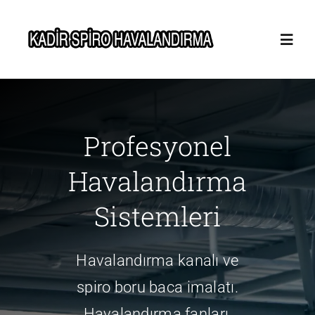
Skip
to
Toggl
content
Navig
Anasayfa
Profesyonel
Hakkımızda
Havalandırma
Hizmetler
Sistemleri
Blog
Havalandırma kanalı ve
İletişim
spiro boru baca imalatı.
Havalandırma fanları,