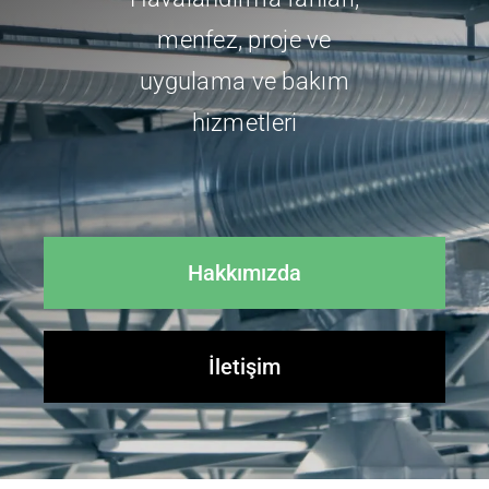
menfez, proje ve
uygulama ve bakım
hizmetleri
Hakkımızda
İletişim